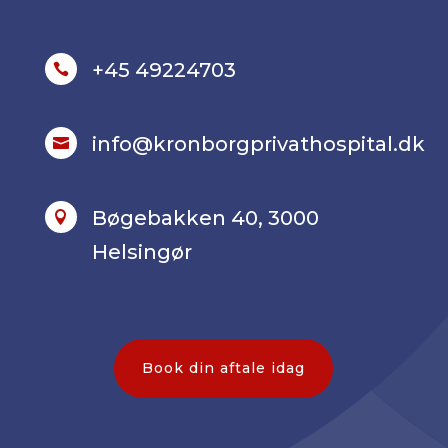
+45 49224703

info@kronborgprivathospital.dk

Bøgebakken 40, 3000

Helsingør
Book din aftale idag